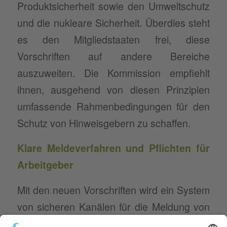
Produktsicherheit sowie den Umweltschutz
und die nukleare Sicherheit. Überdies steht
es den Mitgliedstaaten frei, diese
Vorschriften auf andere Bereiche
auszuweiten. Die Kommission empfiehlt
ihnen, ausgehend von diesen Prinzipien
umfassende Rahmenbedingungen für den
Schutz von Hinweisgebern zu schaffen.
Klare Meldeverfahren und Pflichten für
Arbeitgeber
Mit den neuen Vorschriften wird ein System
von sicheren Kanälen für die Meldung von
Missständen sowohl innerhalb einer