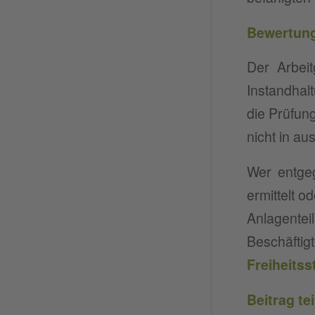
Bewertun
Der Arbei
Instandhal
die Prüfun
nicht in au
Wer entgeg
ermittelt 
Anlagentei
Beschäfti
Freiheitss
Beitrag te