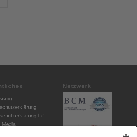
tliches
Netzwerk
essum
schutzerklärung
schutzerklärung für
l Media