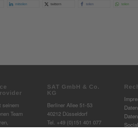
mitteilen
twittern
teilen
teilen
ce
SAT GmbH & Co.
Rech
rovider
KG
Impr
t seinem
Berliner Allee 51-53
Daten
renen Team
40212 Düsseldorf
Daten
ren,
Tel. +49 (0)151 401 077
Socia
Informatikern
10