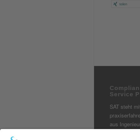
teilen
Complian
Service P
SAT steht mi
praxiserfah
aus Ingenieu
Kaufleuten, 