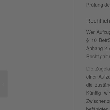
Prüfung de
Rechtli
Wer Aufzug
§ 10 BetrS
Anhang 2 Ab
Recht galt 
Die Zugela
einer Aufzu
Compliance Beratung:
Wie werden Regeln und
die zustän
Vorschriften richtig
Künftig w
umgesetzt? ...
Zwischenpr
befähigten