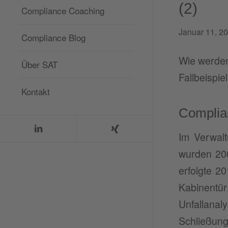
(2)
Compliance Coaching
Januar 11, 2
Compliance Blog
Wie werden
Über SAT
Fallbeispie
Kontakt
Complian
Im Verwal
wurden 200
erfolgte 20
Kabinentür
Unfallana
Schließung