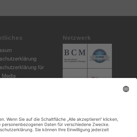
tliches
Netzwerk
essum
schutzerklärung
schutzerklärung für
l Media