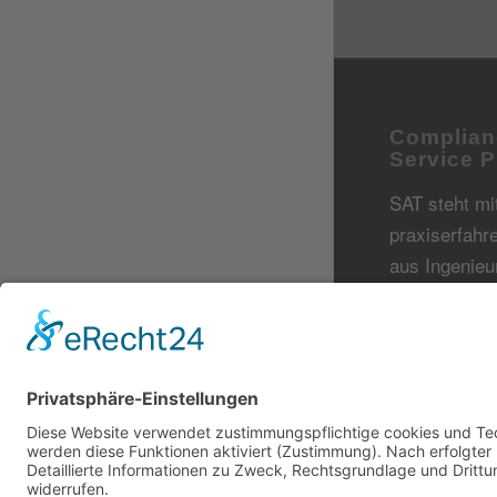
Complian
Service P
SAT steht mi
praxiserfah
aus Ingenieu
Kaufleuten, 
und Juristen 
umfassende 
rund um Com