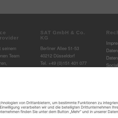
ce
SAT GmbH & Co.
Rech
rovider
KG
Impr
t seinem
Berliner Allee 51-53
Daten
renen Team
40212 Düsseldorf
Daten
ren,
Tel. +49 (0)151 401 077
Socia
Informatikern
10
für
info@sat-team.org
Beratung
pliance.