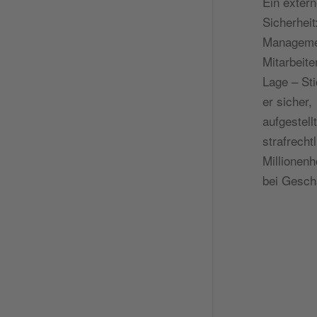
Ein extern
Sicherheit
Managemen
Mitarbeite
Lage – Sti
er sicher
aufgestell
strafrech
Millionen
bei Gesch