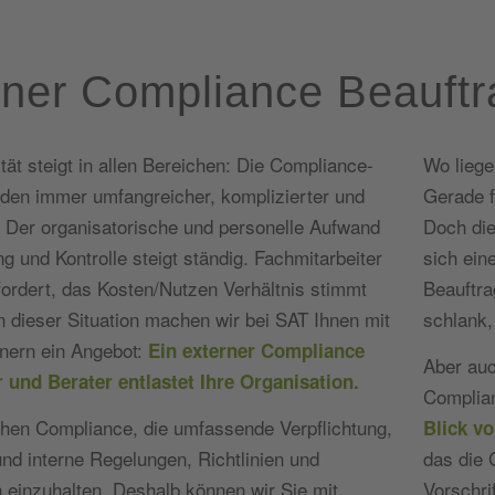
rner Compliance Beauftr
tät steigt in allen Bereichen: Die Compliance-
Wo liege
rden immer umfangreicher, komplizierter und
Gerade f
r. Der organisatorische und personelle Aufwand
Doch die
g und Kontrolle steigt ständig. Fachmitarbeiter
sich ein
rfordert, das Kosten/Nutzen Verhältnis stimmt
Beauftra
In dieser Situation machen wir bei SAT Ihnen mit
schlank,
nern ein Angebot:
Ein externer Compliance
Aber auc
 und Berater entlastet Ihre Organisation.
Complian
hen Compliance, die umfassende Verpflichtung,
Blick v
und interne Regelungen, Richtlinien und
das die 
einzuhalten. Deshalb können wir Sie mit
Vorschri