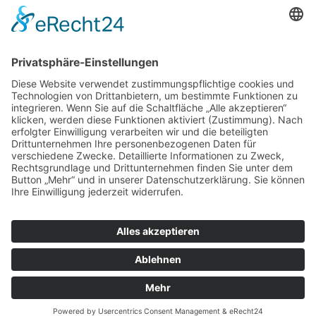
Netzwerk
© Copyright - SAT Compliance Service Provider | Webdesign: Bodenröder
Text & Web