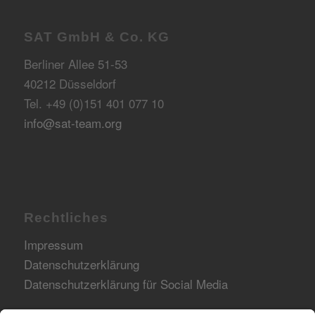
SAT GmbH & Co. KG
Berliner Allee 51-53
40212 Düsseldorf
Tel. +49 (0)151 401 077 10
info@sat-team.org
Rechtliches
Impressum
Datenschutzerklärung
Datenschutzerklärung für Social Media