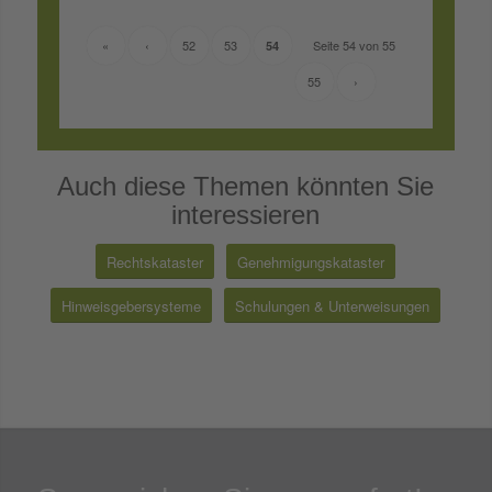
«
‹
52
53
Seite 54 von 55
54
55
›
Auch diese Themen könnten Sie
interessieren
Rechtskataster
Genehmigungskataster
Hinweisgebersysteme
Schulungen & Unterweisungen